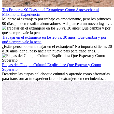
Tus Primeros 90 Días en el Extranjero: Cómo Aprovechar al
Máximo tu Experiencia
Mudarse al extranjero por trabajo es emocionante, pero los primeros
90 días pueden resultar abrumadores. Adaptarse a un nuevo lugar de
trabajo, construir una vida social, comprender la cultura local y lidiar
con la nostalgia son parte del proceso. Esta guía para expatriados te
mostrará cómo aprovechar al máximo tus primeros meses en el
Trabajar en el extranjero en los 20 vs. 30 años: Qué cambia y por
extranjero, asegurando tanto éxito profesional como crecimiento
qué siempre vale la pena
personal.
¿Estás pensando en trabajar en el extranjero? No importa si tienes 20
o 30 años: dar el paso hacia un nuevo país para trabajar es
emocionante y, a veces, desafiante. Muchas personas se preguntan si
la edad marca la diferencia. La verdad es que la experiencia
internacional siempre vale la pena. Puede impulsar tu carrera,
Etapas del Choque Cultural Explicadas: Qué Esperar y Cómo
fomentar tu crecimiento personal y ofrecerte valiosas perspectivas
Superarlo
culturales que transforman tu vida.
Descubre las etapas del choque cultural y aprende cómo afrontarlas
para transformar tu experiencia en el extranjero en crecimiento
personal y adaptación exitosa.