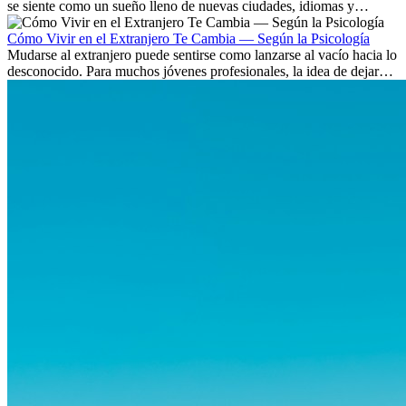
se siente como un sueño lleno de nuevas ciudades, idiomas y
culturas. Pero más allá de la...
Cómo Vivir en el Extranjero Te Cambia — Según la Psicología
Mudarse al extranjero puede sentirse como lanzarse al vacío hacia lo
desconocido. Para muchos jóvenes profesionales, la idea de dejar
atrás amigos, familia y rutinas conocidas...