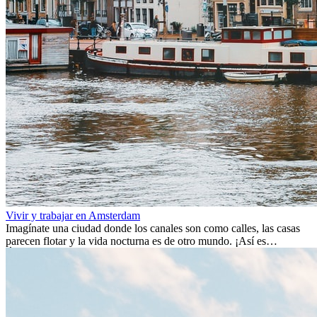
Vivir y trabajar en Amsterdam
Imagínate una ciudad donde los canales son como calles, las casas
parecen flotar y la vida nocturna es de otro mundo. ¡Así es
Ámsterdam! Esta ciudad holandesa, ubicada en el oeste de Europa,
es un verdadero crisol de culturas. Con más de 800.000 habitantes,
entre ellos un montón de extranjeros, aquí encontrarás de todo:
desde tradiciones milenarias hasta las últimas tendencias.