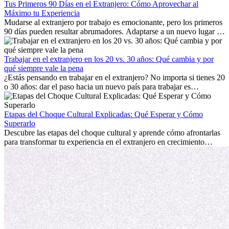
Tus Primeros 90 Días en el Extranjero: Cómo Aprovechar al
Máximo tu Experiencia
Mudarse al extranjero por trabajo es emocionante, pero los primeros
90 días pueden resultar abrumadores. Adaptarse a un nuevo lugar de
trabajo, construir una vida social, comprender la cultura local y lidiar
con la nostalgia son parte del proceso. Esta guía para expatriados te
mostrará cómo aprovechar al máximo tus primeros meses en el
Trabajar en el extranjero en los 20 vs. 30 años: Qué cambia y por
extranjero, asegurando tanto éxito profesional como crecimiento
qué siempre vale la pena
personal.
¿Estás pensando en trabajar en el extranjero? No importa si tienes 20
o 30 años: dar el paso hacia un nuevo país para trabajar es
emocionante y, a veces, desafiante. Muchas personas se preguntan si
la edad marca la diferencia. La verdad es que la experiencia
internacional siempre vale la pena. Puede impulsar tu carrera,
Etapas del Choque Cultural Explicadas: Qué Esperar y Cómo
fomentar tu crecimiento personal y ofrecerte valiosas perspectivas
Superarlo
culturales que transforman tu vida.
Descubre las etapas del choque cultural y aprende cómo afrontarlas
para transformar tu experiencia en el extranjero en crecimiento
personal y adaptación exitosa.