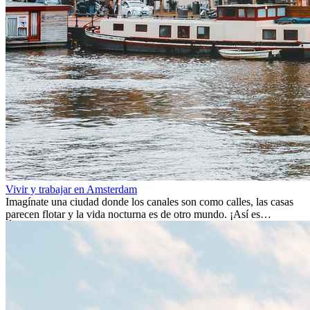
Vivir y trabajar en Amsterdam
Imagínate una ciudad donde los canales son como calles, las casas
parecen flotar y la vida nocturna es de otro mundo. ¡Así es
Ámsterdam! Esta ciudad holandesa, ubicada en el oeste de Europa,
es un verdadero crisol de culturas. Con más de 800.000 habitantes,
entre ellos un montón de extranjeros, aquí encontrarás de todo:
desde tradiciones milenarias hasta las últimas tendencias.