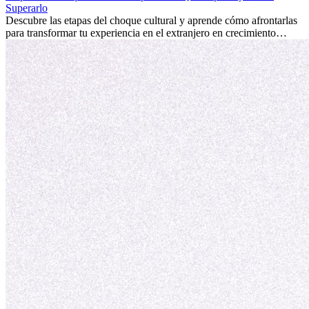
fomentar tu crecimiento personal y ofrecerte valiosas perspectivas
Superarlo
culturales que transforman tu vida.
Descubre las etapas del choque cultural y aprende cómo afrontarlas
para transformar tu experiencia en el extranjero en crecimiento
personal y adaptación exitosa.