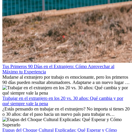
Tus Primeros 90 Días en el Extranjero: Cómo Aprovechar al
Máximo tu Experiencia
Mudarse al extranjero por trabajo es emocionante, pero los primeros
90 días pueden resultar abrumadores. Adaptarse a un nuevo lugar de
trabajo, construir una vida social, comprender la cultura local y lidiar
con la nostalgia son parte del proceso. Esta guía para expatriados te
mostrará cómo aprovechar al máximo tus primeros meses en el
Trabajar en el extranjero en los 20 vs. 30 años: Qué cambia y por
extranjero, asegurando tanto éxito profesional como crecimiento
qué siempre vale la pena
personal.
¿Estás pensando en trabajar en el extranjero? No importa si tienes 20
o 30 años: dar el paso hacia un nuevo país para trabajar es
emocionante y, a veces, desafiante. Muchas personas se preguntan si
la edad marca la diferencia. La verdad es que la experiencia
internacional siempre vale la pena. Puede impulsar tu carrera,
Etapas del Choque Cultural Explicadas: Qué Esperar y Cómo