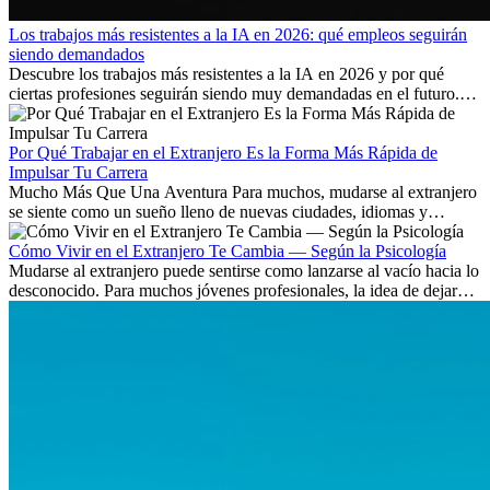
Los trabajos más resistentes a la IA en 2026: qué empleos seguirán
siendo demandados
Descubre los trabajos más resistentes a la IA en 2026 y por qué
ciertas profesiones seguirán siendo muy demandadas en el futuro.
Aprende qué habilidades serán clave y qué oportunidades laborales
existen a nivel internacional.
Por Qué Trabajar en el Extranjero Es la Forma Más Rápida de
Impulsar Tu Carrera
Mucho Más Que Una Aventura Para muchos, mudarse al extranjero
se siente como un sueño lleno de nuevas ciudades, idiomas y
culturas. Pero más allá de la...
Cómo Vivir en el Extranjero Te Cambia — Según la Psicología
Mudarse al extranjero puede sentirse como lanzarse al vacío hacia lo
desconocido. Para muchos jóvenes profesionales, la idea de dejar
atrás amigos, familia y rutinas conocidas...