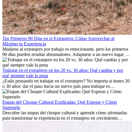
Tus Primeros 90 Días en el Extranjero: Cómo Aprovechar al
Máximo tu Experiencia
Mudarse al extranjero por trabajo es emocionante, pero los primeros
90 días pueden resultar abrumadores. Adaptarse a un nuevo lugar de
trabajo, construir una vida social, comprender la cultura local y lidiar
con la nostalgia son parte del proceso. Esta guía para expatriados te
mostrará cómo aprovechar al máximo tus primeros meses en el
Trabajar en el extranjero en los 20 vs. 30 años: Qué cambia y por
extranjero, asegurando tanto éxito profesional como crecimiento
qué siempre vale la pena
personal.
¿Estás pensando en trabajar en el extranjero? No importa si tienes 20
o 30 años: dar el paso hacia un nuevo país para trabajar es
emocionante y, a veces, desafiante. Muchas personas se preguntan si
la edad marca la diferencia. La verdad es que la experiencia
internacional siempre vale la pena. Puede impulsar tu carrera,
Etapas del Choque Cultural Explicadas: Qué Esperar y Cómo
fomentar tu crecimiento personal y ofrecerte valiosas perspectivas
Superarlo
culturales que transforman tu vida.
Descubre las etapas del choque cultural y aprende cómo afrontarlas
para transformar tu experiencia en el extranjero en crecimiento
personal y adaptación exitosa.