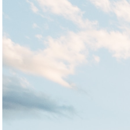
Ámsterdam! Esta ciudad holandesa, ubicada en el oeste de Europa,
es un verdadero crisol de culturas. Con más de 800.000 habitantes,
entre ellos un montón de extranjeros, aquí encontrarás de todo:
desde tradiciones milenarias hasta las últimas tendencias.