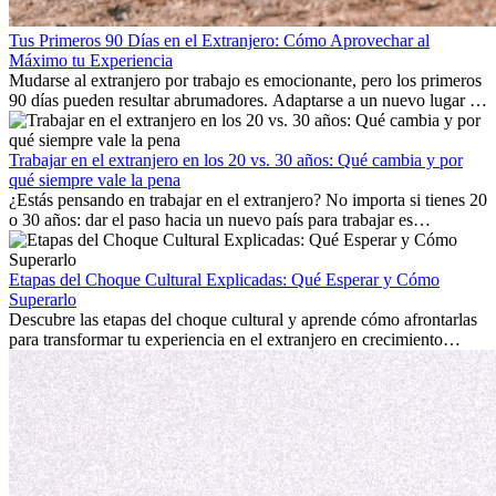
Tus Primeros 90 Días en el Extranjero: Cómo Aprovechar al
Máximo tu Experiencia
Mudarse al extranjero por trabajo es emocionante, pero los primeros
90 días pueden resultar abrumadores. Adaptarse a un nuevo lugar de
trabajo, construir una vida social, comprender la cultura local y lidiar
con la nostalgia son parte del proceso. Esta guía para expatriados te
mostrará cómo aprovechar al máximo tus primeros meses en el
Trabajar en el extranjero en los 20 vs. 30 años: Qué cambia y por
extranjero, asegurando tanto éxito profesional como crecimiento
qué siempre vale la pena
personal.
¿Estás pensando en trabajar en el extranjero? No importa si tienes 20
o 30 años: dar el paso hacia un nuevo país para trabajar es
emocionante y, a veces, desafiante. Muchas personas se preguntan si
la edad marca la diferencia. La verdad es que la experiencia
internacional siempre vale la pena. Puede impulsar tu carrera,
Etapas del Choque Cultural Explicadas: Qué Esperar y Cómo
fomentar tu crecimiento personal y ofrecerte valiosas perspectivas
Superarlo
culturales que transforman tu vida.
Descubre las etapas del choque cultural y aprende cómo afrontarlas
para transformar tu experiencia en el extranjero en crecimiento
personal y adaptación exitosa.