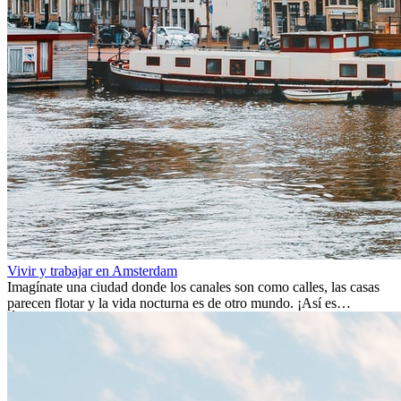
Vivir y trabajar en Amsterdam
Imagínate una ciudad donde los canales son como calles, las casas
parecen flotar y la vida nocturna es de otro mundo. ¡Así es
Ámsterdam! Esta ciudad holandesa, ubicada en el oeste de Europa,
es un verdadero crisol de culturas. Con más de 800.000 habitantes,
entre ellos un montón de extranjeros, aquí encontrarás de todo:
desde tradiciones milenarias hasta las últimas tendencias.