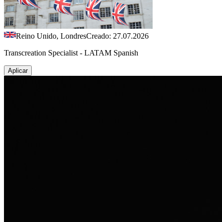
Reino Unido, Londres
Creado: 27.07.2026
Transcreation Specialist - LATAM Spanish
Aplicar