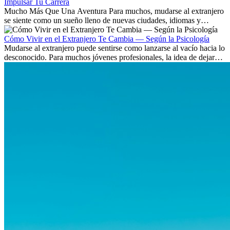
Impulsar Tu Carrera
Mucho Más Que Una Aventura Para muchos, mudarse al extranjero
se siente como un sueño lleno de nuevas ciudades, idiomas y
culturas. Pero más allá de la...
Cómo Vivir en el Extranjero Te Cambia — Según la Psicología
Mudarse al extranjero puede sentirse como lanzarse al vacío hacia lo
desconocido. Para muchos jóvenes profesionales, la idea de dejar
atrás amigos, familia y rutinas conocidas...