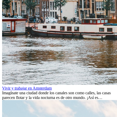
Vivir y trabajar en Amsterdam
Imagínate una ciudad donde los canales son como calles, las casas
parecen flotar y la vida nocturna es de otro mundo. ¡Así es
Ámsterdam! Esta ciudad holandesa, ubicada en el oeste de Europa,
es un verdadero crisol de culturas. Con más de 800.000 habitantes,
entre ellos un montón de extranjeros, aquí encontrarás de todo:
desde tradiciones milenarias hasta las últimas tendencias.