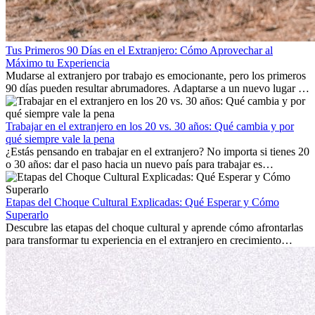
Tus Primeros 90 Días en el Extranjero: Cómo Aprovechar al
Máximo tu Experiencia
Mudarse al extranjero por trabajo es emocionante, pero los primeros
90 días pueden resultar abrumadores. Adaptarse a un nuevo lugar de
trabajo, construir una vida social, comprender la cultura local y lidiar
con la nostalgia son parte del proceso. Esta guía para expatriados te
mostrará cómo aprovechar al máximo tus primeros meses en el
Trabajar en el extranjero en los 20 vs. 30 años: Qué cambia y por
extranjero, asegurando tanto éxito profesional como crecimiento
qué siempre vale la pena
personal.
¿Estás pensando en trabajar en el extranjero? No importa si tienes 20
o 30 años: dar el paso hacia un nuevo país para trabajar es
emocionante y, a veces, desafiante. Muchas personas se preguntan si
la edad marca la diferencia. La verdad es que la experiencia
internacional siempre vale la pena. Puede impulsar tu carrera,
Etapas del Choque Cultural Explicadas: Qué Esperar y Cómo
fomentar tu crecimiento personal y ofrecerte valiosas perspectivas
Superarlo
culturales que transforman tu vida.
Descubre las etapas del choque cultural y aprende cómo afrontarlas
para transformar tu experiencia en el extranjero en crecimiento
personal y adaptación exitosa.