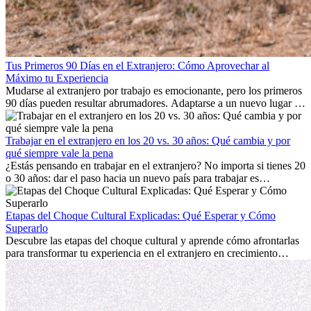
Tus Primeros 90 Días en el Extranjero: Cómo Aprovechar al
Máximo tu Experiencia
Mudarse al extranjero por trabajo es emocionante, pero los primeros
90 días pueden resultar abrumadores. Adaptarse a un nuevo lugar de
trabajo, construir una vida social, comprender la cultura local y lidiar
con la nostalgia son parte del proceso. Esta guía para expatriados te
mostrará cómo aprovechar al máximo tus primeros meses en el
Trabajar en el extranjero en los 20 vs. 30 años: Qué cambia y por
extranjero, asegurando tanto éxito profesional como crecimiento
qué siempre vale la pena
personal.
¿Estás pensando en trabajar en el extranjero? No importa si tienes 20
o 30 años: dar el paso hacia un nuevo país para trabajar es
emocionante y, a veces, desafiante. Muchas personas se preguntan si
la edad marca la diferencia. La verdad es que la experiencia
internacional siempre vale la pena. Puede impulsar tu carrera,
Etapas del Choque Cultural Explicadas: Qué Esperar y Cómo
fomentar tu crecimiento personal y ofrecerte valiosas perspectivas
Superarlo
culturales que transforman tu vida.
Descubre las etapas del choque cultural y aprende cómo afrontarlas
para transformar tu experiencia en el extranjero en crecimiento
personal y adaptación exitosa.