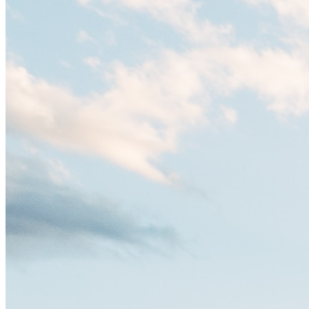
entre ellos un montón de extranjeros, aquí encontrarás de todo:
desde tradiciones milenarias hasta las últimas tendencias.